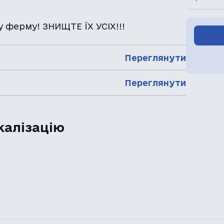
у ферму! ЗНИЩТЕ ЇХ УСІХ!!!
Переглянути
Переглянути
калізацію