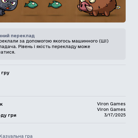
ний переклад
ереклали за допомогою якогось машинного (ШІ)
адача. Рівень і якість перекладу може
ватися.
 гру
Viron Games
к
Viron Games
ь
3/17/2025
оду гри
Казуальна гра