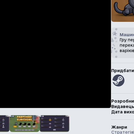
Машин
Гру п
перекл
варію
Придбати
Розробни
Видавец
Дата вих
Жанри
Стратегія