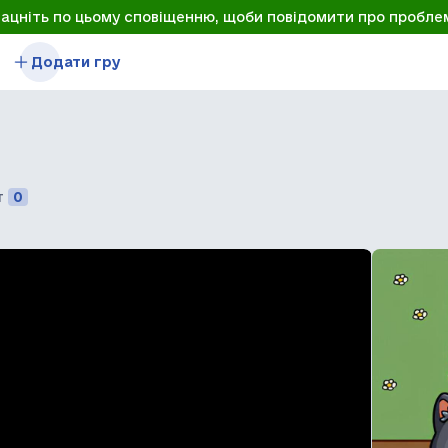
лацніть по цьому сповіщенню, щоби повідомити про пробле
Додати гру
т
0