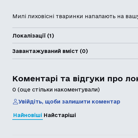
Милі лиховісні тваринки напалають на ваш
Локалізації (1)
Завантажуваний вміст (0)
Коментарі та відгуки про ло
0
(оце стільки накоментували)
Увійдіть, щоби залишити коментар
Найновіші
Найстаріші