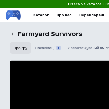
Вітаємо в каталозі! К
Каталог
Про нас
Перекладачі
Farmyard Survivors
Про гру
Локалізації
1
Завантажуваний вміс