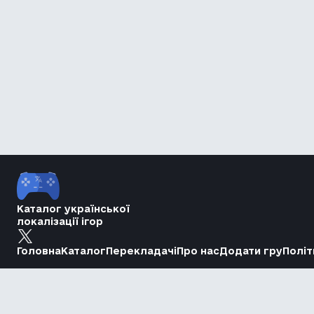
Каталог української
локалізації ігор
Головна
Каталог
Перекладачі
Про нас
Додати гру
Політ