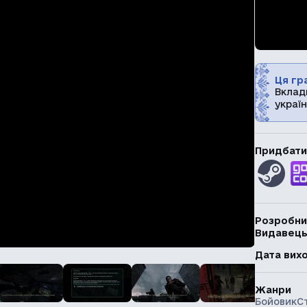
Ця гра
Вклад
україн
Придбати
Розробни
Видавец
Дата вих
Жанри
Бойовик
С