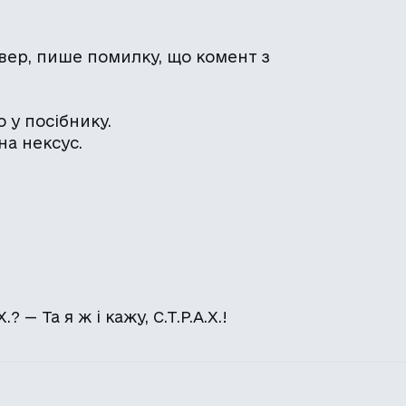
вер, пише помилку, що комент з
 у посібнику.
на нексус.
.? — Та я ж і кажу, С.Т.Р.А.Х.!