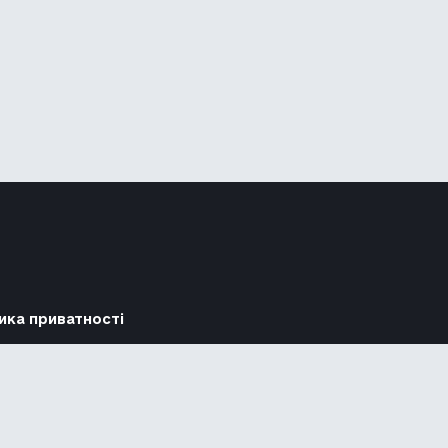
ика приватності
Підтримати
Повідомити про гру