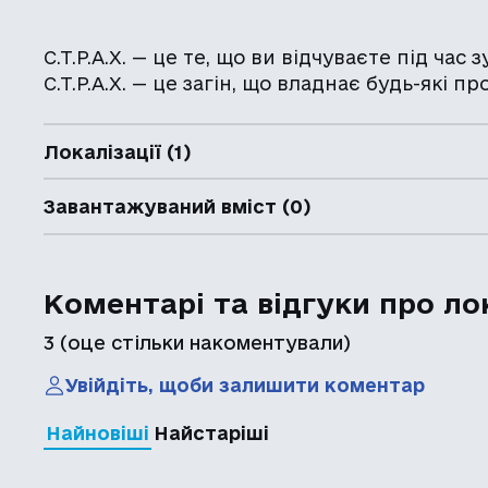
С.Т.Р.А.Х. — це те, що ви відчуваєте під ча
С.Т.Р.А.Х. — це загін, що владнає будь-які
Локалізації (1)
Завантажуваний вміст (0)
Коментарі та відгуки про ло
3
(оце стільки накоментували)
Увійдіть, щоби залишити коментар
Найновіші
Найстаріші