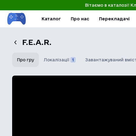
Вітаємо в каталозі! К
Каталог
Про нас
Перекладачі
F.E.A.R.
Про гру
Локалізації
1
Завантажуваний вміс