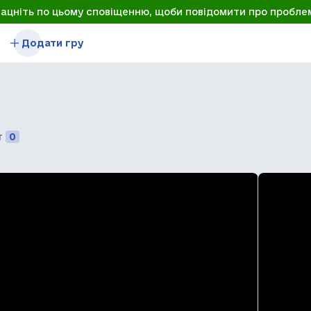
лацніть по цьому сповіщенню, щоби повідомити про пробле
Додати гру
т
0