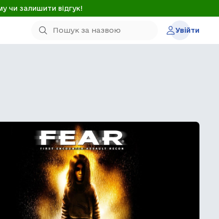
му чи залишити відгук!
Увійти