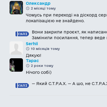
Олександр
2 місяці тому
Чомусь при переході на діскорд сер
локалізацією не знайдено.
Вони закрили проєкт, як написано
Замінили посилання, тепер веде 
Serhii
10 місяців тому
Тарас
2 роки тому
— Який С.Т.Р.А.Х. — А шо, не С.Т.Р.А.Х