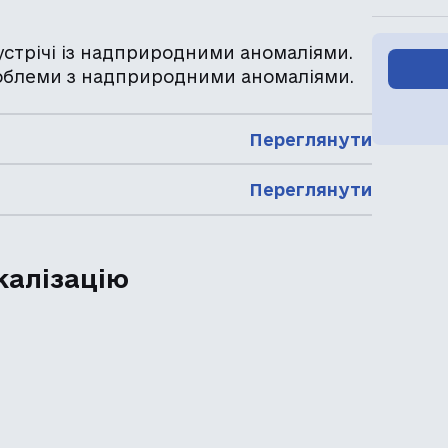
с зустрічі із надприродними аномаліями.
 проблеми з надприродними аномаліями.
Переглянути
Переглянути
калізацію