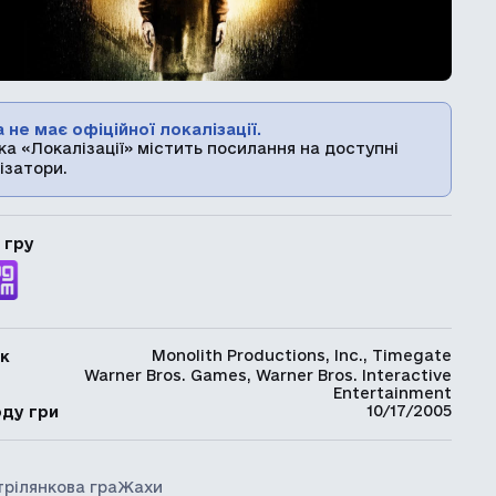
 не має офіційної локалізації.
ка «Локалізації» містить посилання на доступні
ізатори.
 гру
Monolith Productions, Inc., Timegate
к
Warner Bros. Games, Warner Bros. Interactive
ь
Entertainment
10/17/2005
оду гри
трілянкова гра
Жахи