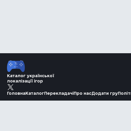
Каталог української
локалізації ігор
Головна
Каталог
Перекладачі
Про нас
Додати гру
Політ