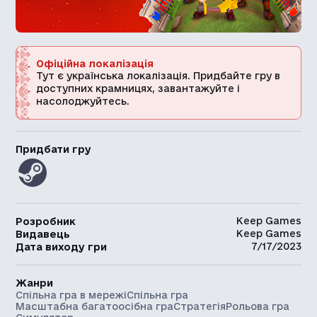
Офіційна локалізація
Тут є українська локалізація. Придбайте гру в
доступних крамницях, завантажуйте і
насолоджуйтесь.
Придбати гру
Keep Games
Розробник
Keep Games
Видавець
7/17/2023
Дата виходу гри
Жанри
Спільна гра в мережі
Спільна гра
Масштабна багатоосібна гра
Стратегія
Рольова гра