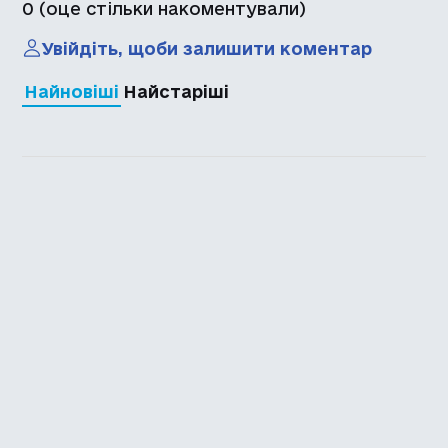
0
(оце стільки накоментували)
Увійдіть, щоби залишити коментар
Найновіші
Найстаріші
Каталог української
локалізації ігор
Головна
Каталог
Перекладачі
Про нас
Додати гру
Політика приватності
Підтримати