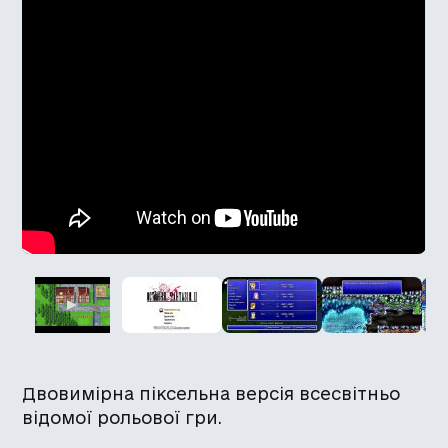
Двовимірна піксельна версія всесвітньо
відомої рольової гри.