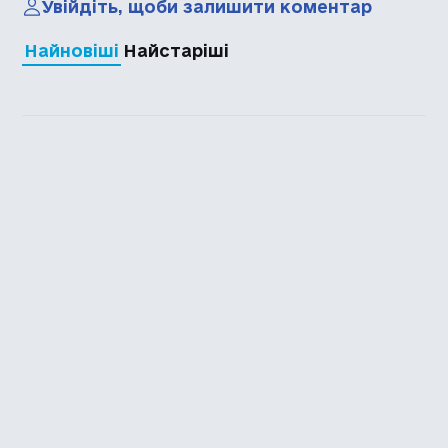
Увійдіть, щоби залишити коментар
Найновіші
Найстаріші
Каталог української
локалізації ігор
Головна
Каталог
Перекладачі
Про нас
Додати гру
Політика приватності
Підтримати
Повідомити про гру