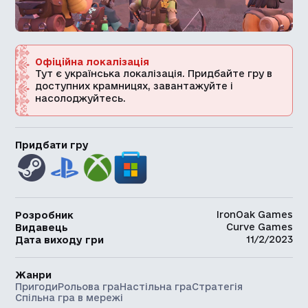
Офіційна локалізація
Тут є українська локалізація. Придбайте гру в
доступних крамницях, завантажуйте і
насолоджуйтесь.
Придбати гру
IronOak Games
Розробник
Curve Games
Видавець
11/2/2023
Дата виходу гри
Жанри
Пригоди
Рольова гра
Настільна гра
Стратегія
Спільна гра в мережі