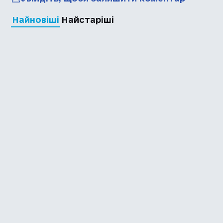
Найновіші
Найстаріші
Каталог української
локалізації ігор
Головна
Каталог
Перекладачі
Про нас
Додати гру
Політика приватності
Підтримати
Повідомити про гру