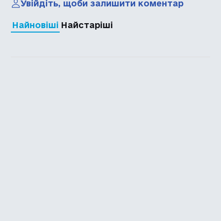
Увійдіть, щоби залишити коментар
Найновіші
Найстаріші
Каталог української
локалізації ігор
Головна
Каталог
Перекладачі
Про нас
Додати гру
Політика приватності
Підтримати
Повідомити про гру