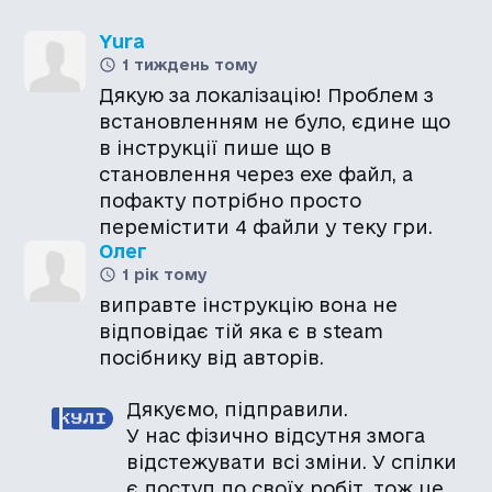
Yura
1 тиждень тому
Дякую за локалізацію! Проблем з
встановленням не було, єдине що
в інструкції пише що в
становлення через exe файл, а
пофакту потрібно просто
перемістити 4 файли у теку гри.
Олег
1 рік тому
виправте інструкцію вона не
відповідає тій яка є в steam
посібнику від авторів.
Дякуємо, підправили.
У нас фізично відсутня змога
відстежувати всі зміни. У спілки
є доступ до своїх робіт, тож це