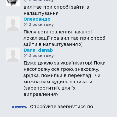
вилітає при спробі зайти в
налаштування
Олександр
2 роки тому
Після встановлення наявної
локалізації гра вилітає при спробі
зайти в налаштування :(
Dana_danab
2 роки тому
Дуже дякую за українізатор! Поки
насолоджуюся грою, знаходжу,
зрідка, помилки в перекладі, чи
можна вам кудись написати
(зарепортити), для їх
виправлення?
Спробуйте звернутися до
авторів чи на сервері