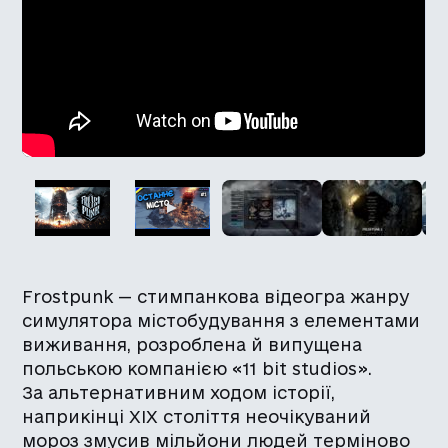
Frostpunk — стимпанкова відеогра жанру
симулятора містобудування з елементами
виживання, розроблена й випущена
польською компанією «11 bit studios».
За альтернативним ходом історії,
наприкінці XIX століття неочікуваний
мороз змусив мільйони людей терміново