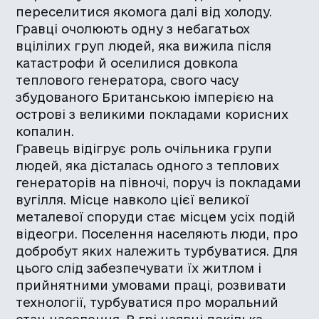
переселитися якомога далі від холоду.
Гравці очолюють одну з небагатьох
вцілілих груп людей, яка вижила після
катастрофи й оселилися довкола
теплового генератора, свого часу
збудованого Британською імперією на
острові з великими покладами корисних
копалин.
Гравець відігрує роль очільника групи
людей, яка дісталась одного з теплових
генераторів на півночі, поруч із покладами
вугілля. Місце навколо цієї великої
металевої споруди стає місцем усіх подій
відеогри. Поселення населяють люди, про
добробут яких належить турбуватися. Для
цього слід забезпечувати їх житлом і
прийнятними умовами праці, розвивати
технології, турбуватися про моральний