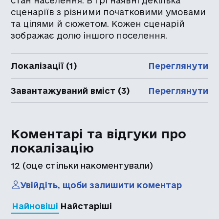
стан населення. В грі наявні декілька
сценаріїв з різними початковими умовами
та цілями й сюжетом. Кожен сценарій
зображає долю іншого поселення.
Локалізації (1)
Переглянути
Завантажуваний вміст (3)
Переглянути
Коментарі та відгуки про
локалізацію
12
(оце стільки накоментували)
Увійдіть, щоби залишити коментар
Найновіші
Найстаріші