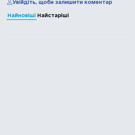
Увійдіть, щоби залишити коментар
Найновіші
Найстаріші
Каталог української
локалізації ігор
Головна
Каталог
Перекладачі
Про нас
Додати гру
Політика приватності
Підтримати
Повідомити про гру