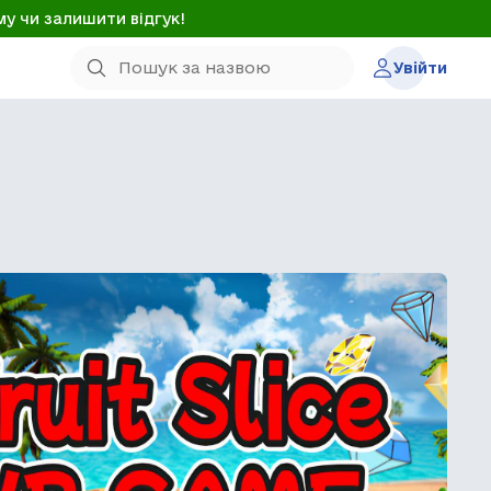
му чи залишити відгук!
Увійти