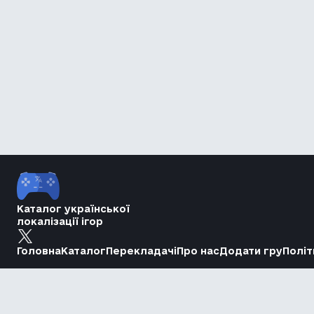
Каталог української
локалізації ігор
Головна
Каталог
Перекладачі
Про нас
Додати гру
Політ