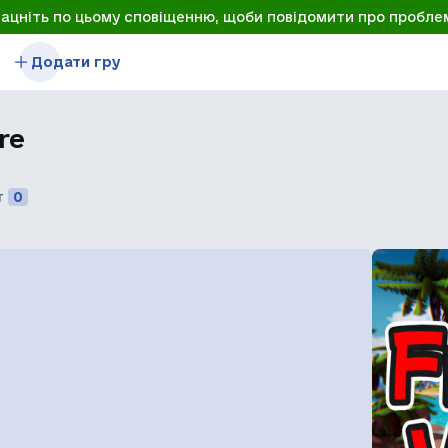
лацніть по цьому сповіщенню, щоби повідомити про пробле
Додати гру
re
т
0