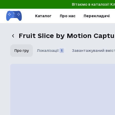
Вітаємо в каталозі! К
Каталог
Про нас
Перекладачі
Fruit Slice by Motion Captu
Про гру
Локалізації
1
Завантажуваний вміс