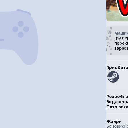
Машин
Гру п
перекл
варію
Придбати
Розробни
Видавец
Дата вих
Жанри
Бойовик
П