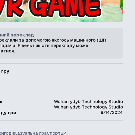
ний переклад
ереклали за допомогою якогось машинного (ШІ)
адача. Рівень і якість перекладу може
ватися.
 гру
Wuhan ydyb Technology Studio
к
Wuhan ydyb Technology Studio
ь
8/14/2024
оду гри
ригоди
Казуальна гра
Спорт
ВР