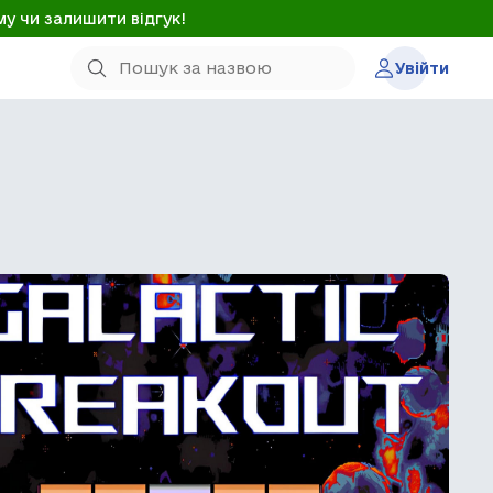
му чи залишити відгук!
Увійти