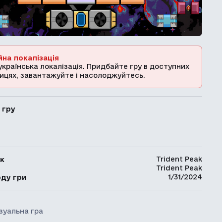
йна локалізація
українська локалізація. Придбайте гру в доступних
ицях, завантажуйте і насолоджуйтесь.
 гру
Trident Peak
к
Trident Peak
ь
1/31/2024
оду гри
зуальна гра