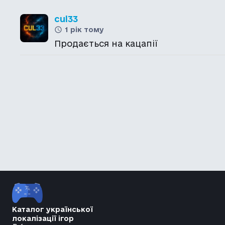
cul33
1 рік тому
Продається на кацапії
Каталог української
локалізації ігор