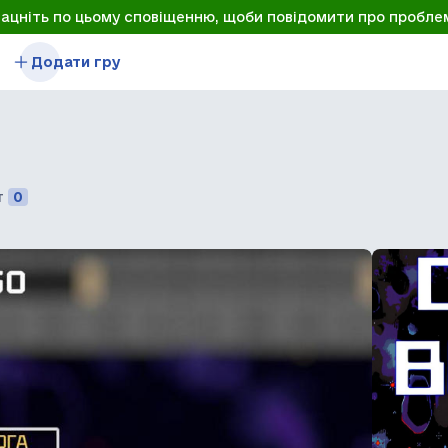
лацніть по цьому сповіщенню, щоби повідомити про пробле
Додати гру
т
0