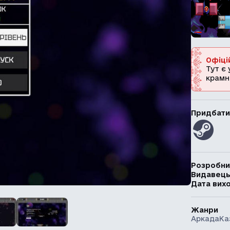
Офіці
Тут є 
крамн
Придбати
Розробни
Видавец
Дата вих
Жанри
Аркада
Ка