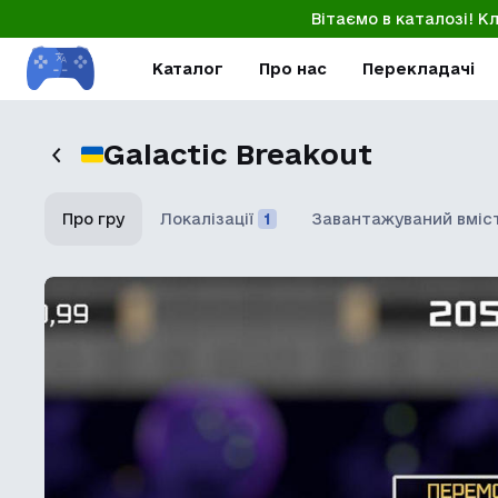
Вітаємо в каталозі! К
Каталог
Про нас
Перекладачі
Galactic Breakout
Про гру
Локалізації
1
Завантажуваний вміс