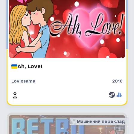
Ah, Love!
Lovixsama
2018
Машинний переклад