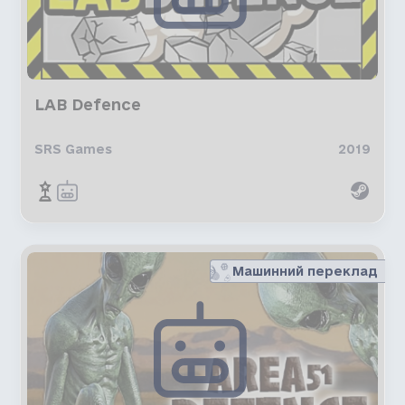
LAB Defence
SRS Games
2019
Машинний переклад