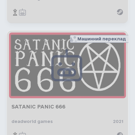
Машинний переклад
SATANIC PANIC 666
deadworld games
2021