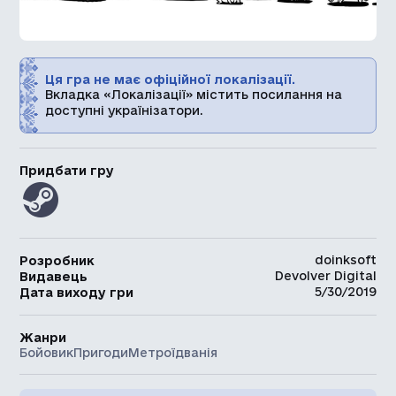
Ця гра не має офіційної локалізації.
Вкладка «Локалізації» містить посилання на
доступні українізатори.
Придбати гру
doinksoft
Розробник
Devolver Digital
Видавець
5/30/2019
Дата виходу гри
Жанри
Бойовик
Пригоди
Метроїдванія