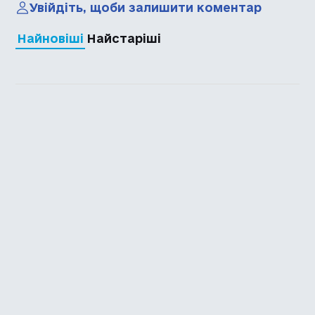
Увійдіть, щоби залишити коментар
Найновіші
Найстаріші
Каталог української
локалізації ігор
Головна
Каталог
Перекладачі
Про нас
Додати гру
Політика приватності
Підтримати
Повідомити про гру