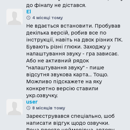
до фіналу не дістався.
El
4 місяці тому
Не вдається встановити. Пробував
декілька версій, робив все по
інструкції, навіть на двох різних ПК.
Бувають різні глюки. Заходжу у
налаштування звуку - гра зависає.
Або не активний рядок
"налаштування звуку" - пише
відсутня звукова карта... Тощо.
Можливо підскажете на яку
конкретно версію ставили
укр.озвучку.
user
8 місяців тому
Зареєструвався спеціально, шоб
написати відгук щодо озвучки.
Вона просто неймовірна, автору