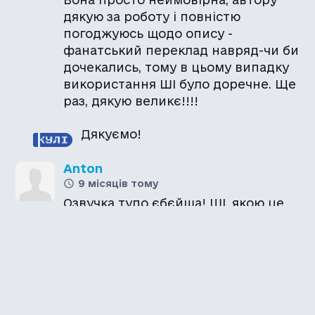
дякую за роботу і повністю
погоджуюсь щодо опису -
фанатський переклад навряд-чи би
дочекались, тому в цьому випадку
використання ШІ було доречне. Ще
раз, дякую великє!!!!
Дякуємо!
Anton
9 місяців тому
Озвучка тупо єбєйша! ШІ, якою це
робили, судячи з голосів і стилю
навчалась на фільмах з ICTV чи 1+1,
що добряче додає грі атмосфери.
Дуже хотілося б пограти в інші ігри
з цьою озвучкою (Сан
Андреас...мммм...)))