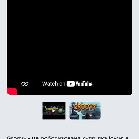
Groovy - це роботизована куля, яка існує в