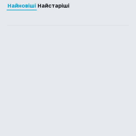
Найновіші
Найстаріші
Каталог української
локалізації ігор
Головна
Каталог
Перекладачі
Про нас
Додати гру
Політика приватності
Підтримати
Повідомити про гру