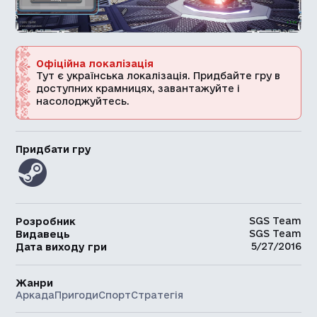
Офіційна локалізація
Тут є українська локалізація. Придбайте гру в
доступних крамницях, завантажуйте і
насолоджуйтесь.
Придбати гру
SGS Team
Розробник
SGS Team
Видавець
5/27/2016
Дата виходу гри
Жанри
Аркада
Пригоди
Спорт
Стратегія