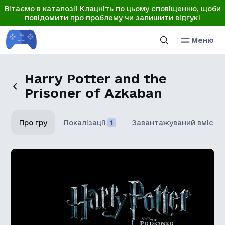
Вітаємо в каталозі! Клацніть по цьому сповіщенню, щоби
повідомити про проблему чи залишити відгук!
Меню
Harry Potter and the
Prisoner of Azkaban
Про гру
Локалізації
1
Завантажуваний вміст