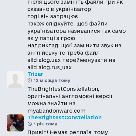
після цього замініть файли гри як
сказано в українізаторі
тоді він запрацює
Також слідкуйте, щоб файли
українізатора називалися так само
як у папці з грою
Наприклад, щоб замінити звук на
англійську то треба файл
alldialog.uax перейменувати на
alldialog.rus_uax
Trizar
12 місяців тому
TheBrightestConstellation,
оригінальні англомовні версії
можна знайти на
myabandonware.com
TheBrightestConstellation
1 рік тому
Привіт! Немає реплаїв, тому