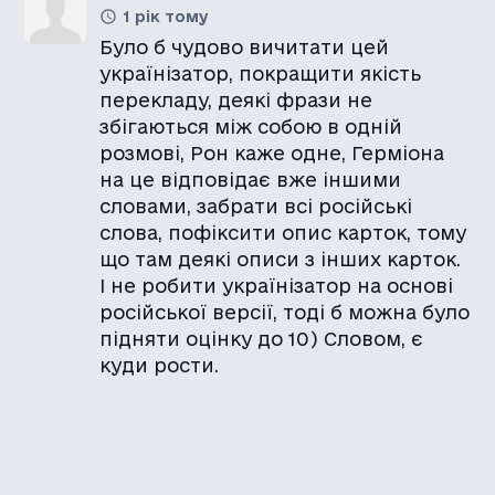
1 рік тому
Було б чудово вичитати цей
українізатор, покращити якість
перекладу, деякі фрази не
збігаються між собою в одній
розмові, Рон каже одне, Герміона
на це відповідає вже іншими
словами, забрати всі російські
слова, пофіксити опис карток, тому
що там деякі описи з інших карток.
І не робити українізатор на основі
російської версії, тоді б можна було
підняти оцінку до 10) Словом, є
куди рости.
Навряд чи це хтось робитиме.
Дякуємо за відгук
Julian