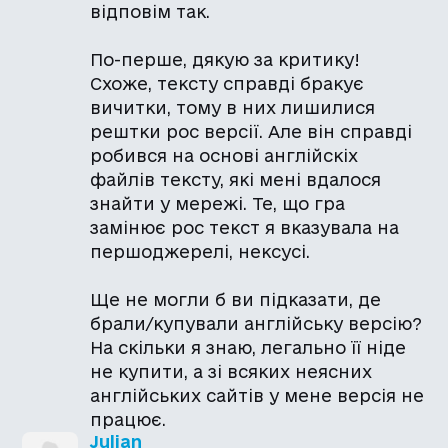
відповім так.
По-перше, дякую за критику!
Схоже, тексту справді бракує
вичитки, тому в них лишилися
рештки рос версії. Але він справді
робився на основі англійскіх
файлів тексту, які мені вдалося
знайти у мережі. Те, що гра
замінює рос текст я вказувала на
першоджерелі, нексусі.
Ще не могли б ви підказати, де
брали/купували англійську версію?
На скільки я знаю, легально її ніде
не купити, а зі всяких неясних
англійських сайтів у мене версія не
працює.
Julian