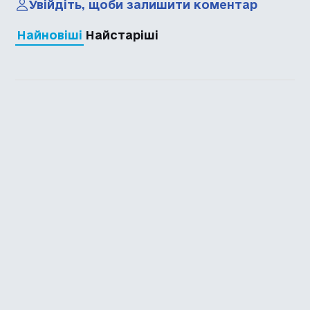
Увійдіть, щоби залишити коментар
Найновіші
Найстаріші
Каталог української
локалізації ігор
Головна
Каталог
Перекладачі
Про нас
Додати гру
Політика приватності
Підтримати
Повідомити про гру