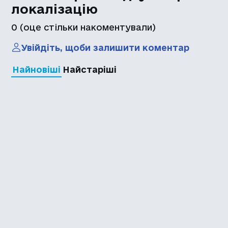
локалізацію
0
(оце стільки накоментували)
Увійдіть, щоби залишити коментар
Найновіші
Найстаріші
Каталог української
локалізації ігор
Головна
Каталог
Перекладачі
Про нас
Додати гру
Політика приватності