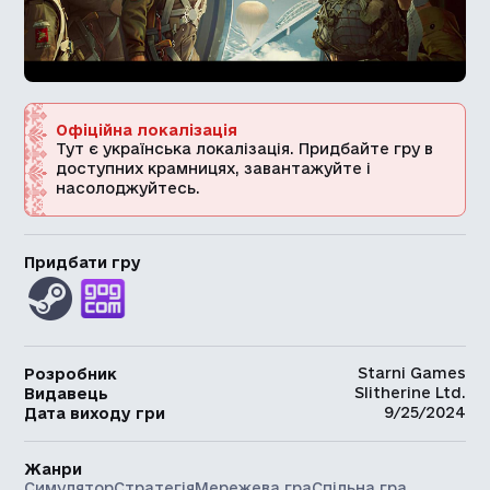
Офіційна локалізація
Тут є українська локалізація. Придбайте гру в
доступних крамницях, завантажуйте і
насолоджуйтесь.
Придбати гру
Starni Games
Розробник
Slitherine Ltd.
Видавець
9/25/2024
Дата виходу гри
Жанри
Симулятор
Стратегія
Мережева гра
Спільна гра