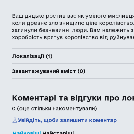
Ваш дядько ростив вас як умілого мисливц
коли древнє зло знищило ціле королівство.
загинули безневинні люди. Вам належить з
хоробрість врятує королівство від руйнува
Локалізації (1)
Завантажуваний вміст (0)
Коментарі та відгуки про ло
0
(оце стільки накоментували)
Увійдіть, щоби залишити коментар
Найновіші
Найстаріші