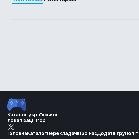
Каталог української
локалізації ігор
Головна
Каталог
Перекладачі
Про нас
Додати гру
Політ