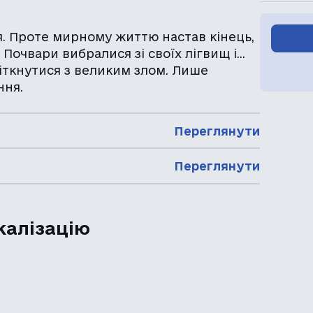
я. Проте мирному життю настав кінець,
 Почвари вибралися зі своїх лігвищ і…
іткнутися з великим злом. Лише
ння.
Переглянути
Переглянути
калізацію