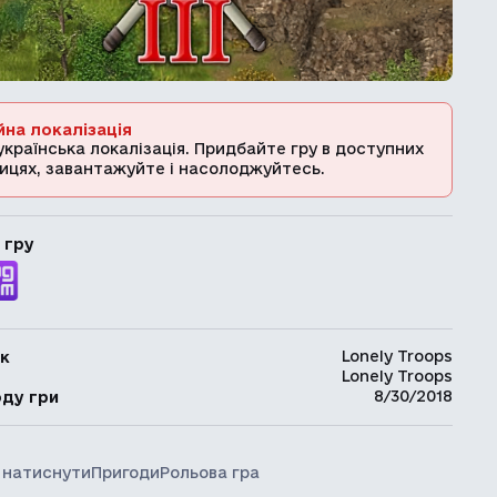
йна локалізація
українська локалізація. Придбайте гру в доступних
ицях, завантажуйте і насолоджуйтесь.
 гру
Lonely Troops
к
Lonely Troops
ь
8/30/2018
оду гри
 натиснути
Пригоди
Рольова гра