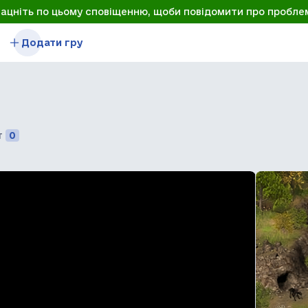
лацніть по цьому сповіщенню, щоби повідомити про пробле
Додати гру
т
0