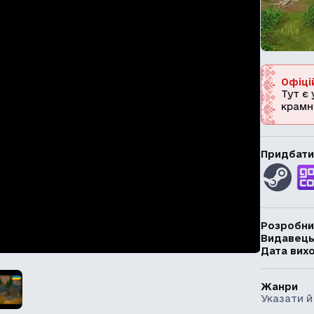
Офіці
Тут є 
крамн
Придбати
Розробни
Видавец
Дата вих
Жанри
Указати й