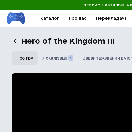
Вітаємо в каталозі! К
Каталог
Про нас
Перекладачі
Hero of the Kingdom III
Про гру
Локалізації
1
Завантажуваний вміс