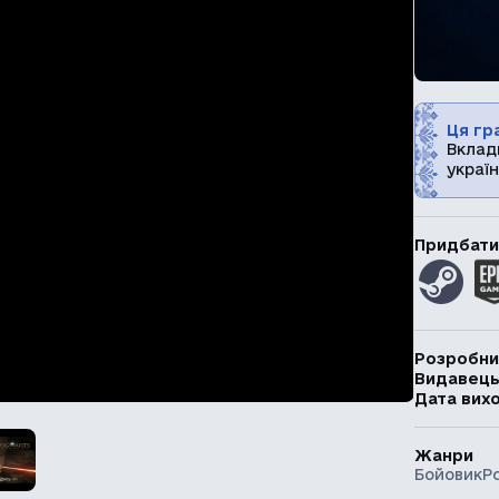
Ця гра
Вклад
україн
Придбати
Розробни
Видавец
Дата вих
Жанри
Бойовик
Р