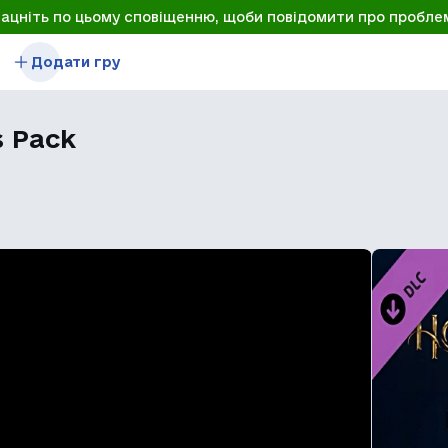
лацніть по цьому сповіщенню, щоби повідомити про пробле
Додати гру
s Pack