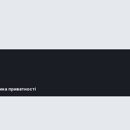
ика приватності
Підтримати
Повідомити про гру