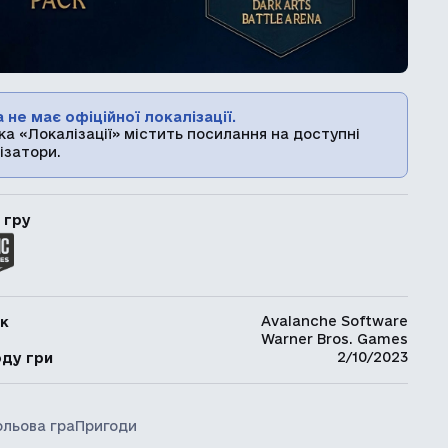
 не має офіційної локалізації.
ка «Локалізації» містить посилання на доступні
ізатори.
 гру
Avalanche Software
к
Warner Bros. Games
ь
2/10/2023
оду гри
ольова гра
Пригоди