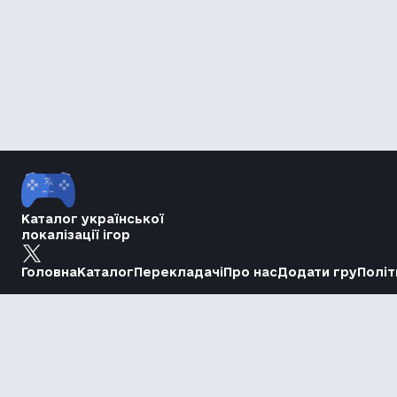
Каталог української
локалізації ігор
Головна
Каталог
Перекладачі
Про нас
Додати гру
Політ