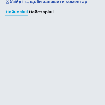
Увійдіть, щоби залишити коментар
Найновіші
Найстаріші
Каталог української
локалізації ігор
Головна
Каталог
Перекладачі
Про нас
Додати гру
Політика приватності
Підтримати
Повідомити про гру