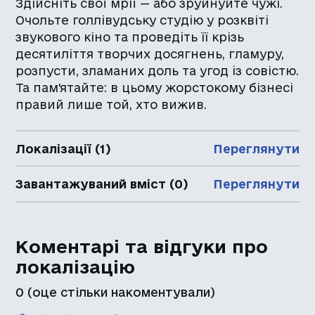
Здійсніть свої мрії — або зруйнуйте чужі.
Очольте голлівудську студію у розквіті
звукового кіно та проведіть її крізь
десятиліття творчих досягнень, гламуру,
розпусти, зламаних доль та угод із совістю.
Та пам'ятайте: в цьому жорстокому бізнесі
правий лише той, хто вижив.
Локалізації (1)
Переглянути
Завантажуваний вміст (0)
Переглянути
Коментарі та відгуки про
локалізацію
0
(оце стільки накоментували)