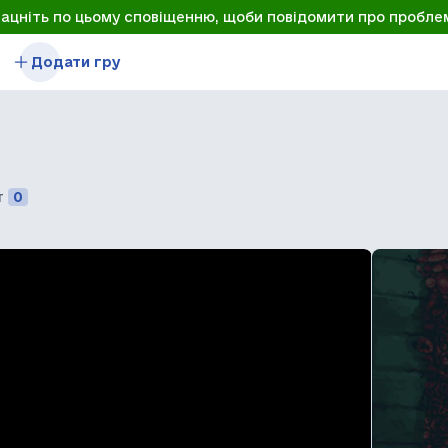
лацніть по цьому сповіщенню, щоби повідомити про пробле
Додати гру
т
0