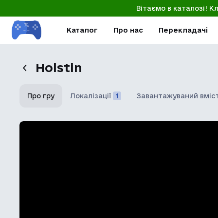
Вітаємо в каталозі! К
Каталог
Про нас
Перекладачі
Holstin
Про гру
Локалізації
1
Завантажуваний вміс