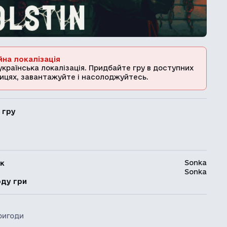
йна локалізація
українська локалізація. Придбайте гру в доступних
ицях, завантажуйте і насолоджуйтесь.
 гру
Sonka
к
Sonka
ь
оду гри
ригоди