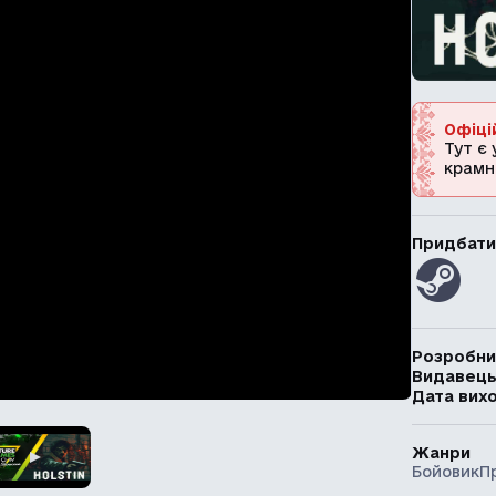
Офіці
Тут є 
крамн
Придбати
Розробни
Видавец
Дата вих
Жанри
Бойовик
П