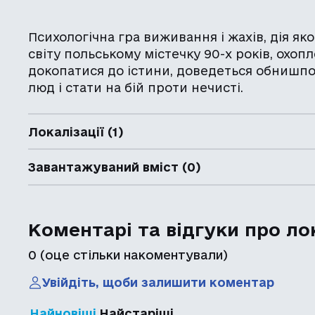
Психологічна гра виживання і жахів, дія як
світу польському містечку 90-х років, охоп
докопатися до істини, доведеться обнишпо
люд і стати на бій проти нечисті.
Локалізації (1)
Завантажуваний вміст (0)
Коментарі та відгуки про ло
0
(оце стільки накоментували)
Увійдіть, щоби залишити коментар
Найновіші
Найстаріші