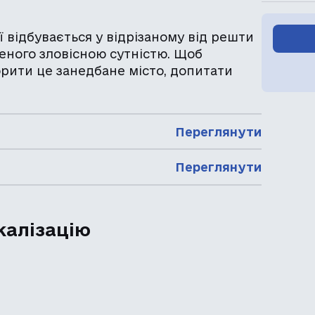
ої відбувається у відрізаному від решти
леного зловісною сутністю. Щоб
рити це занедбане місто, допитати
Переглянути
Переглянути
калізацію