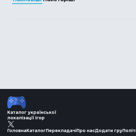
Каталог української
локалізації ігор
Головна
Каталог
Перекладачі
Про нас
Додати гру
Політ