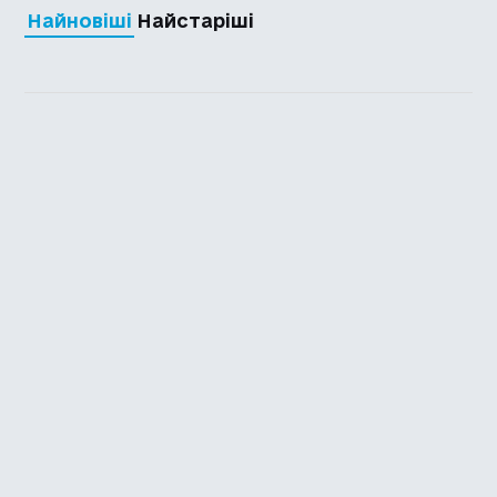
Найновіші
Найстаріші
Каталог української
локалізації ігор
Головна
Каталог
Перекладачі
Про нас
Додати гру
Політика приватності
Підтримати
Повідомити про гру