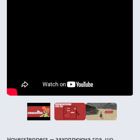
Hoversteppers — захоплююча гра, що