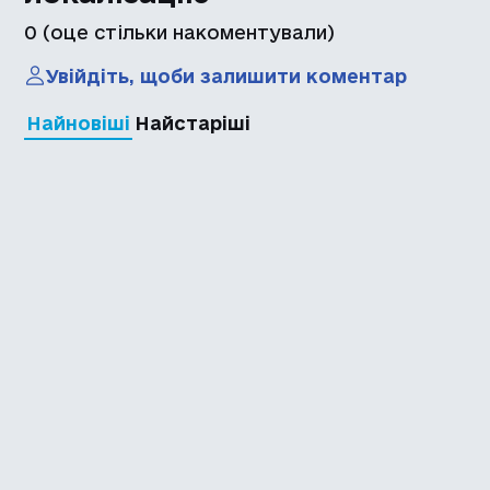
0
(оце стільки накоментували)
Увійдіть, щоби залишити коментар
Найновіші
Найстаріші
Каталог української
локалізації ігор
Головна
Каталог
Перекладачі
Про нас
Додати гру
Політика приватності
Підтримати