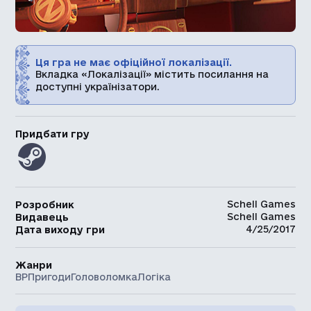
Ця гра не має офіційної локалізації.
Вкладка «Локалізації» містить посилання на
доступні українізатори.
Придбати гру
Schell Games
Розробник
Schell Games
Видавець
4/25/2017
Дата виходу гри
Жанри
ВР
Пригоди
Головоломка
Логіка