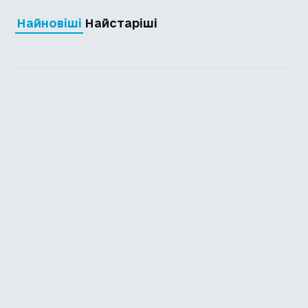
Найновіші
Найстаріші
Каталог української
локалізації ігор
Головна
Каталог
Перекладачі
Про нас
Додати гру
Політика приватності
Підтримати
Повідомити про гру