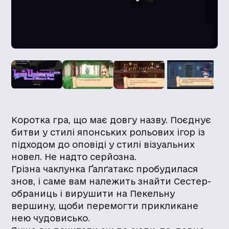
Коротка гра, що має довгу назву. Поєднує
битви у стилі японських рольових ігор із
підходом до оповіді у стилі візуальних
новел. Не надто серйозна.
Грізна чаклунка Ґалґатакс пробудилася
знов, і саме вам належить знайти Сестер-
обраниць і вирушити на Пекельну
вершину, щоби перемогти прикликане
нею чудовисько.