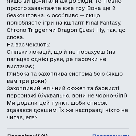
Якщо ви дочитали аж до сюди, то, певно,
просто завантажте вже гру. Вона ще й
безкоштовна. А особливо — якщо
полюбляєте ігри на кшталт Final Fantasy,
Chrono Trigger чи Dragon Quest. Ну, так, до
слова.
На вас чекають:
Стільки локацій, що й не порахуєш (на
пальцях однієї руки, де парочки не
вистачає)
Глибока та захоплива система бою (якщо
вам три роки)
Захопливий, епічний сюжет та барвисті
персонажі (буквально, вони не чорно-білі)
Ми додали цей пункт, щоби список
здавався довшим. Їх же насправді ніхто не
читає, еге?