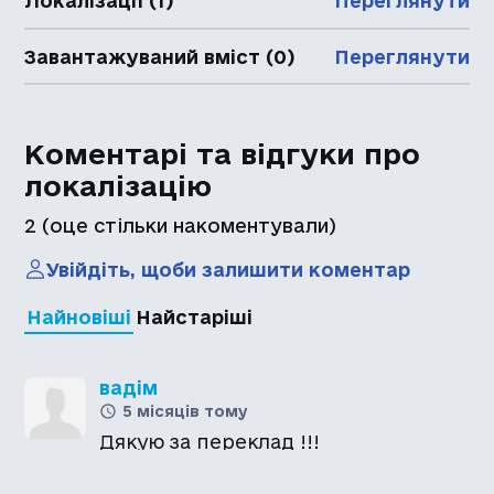
Локалізації (1)
Переглянути
Завантажуваний вміст (0)
Переглянути
Коментарі та відгуки про
локалізацію
2
(оце стільки накоментували)
Увійдіть, щоби залишити коментар
Найновіші
Найстаріші
вадім
5 місяців тому
Дякую за переклад !!!
nento
1 рік тому