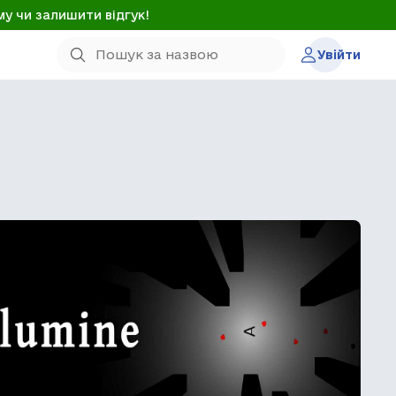
му чи залишити відгук!
Увійти