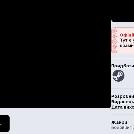
Офіці
Тут є 
крамн
Придбати
Розробни
Видавец
Дата вих
Жанри
Бойовик
П