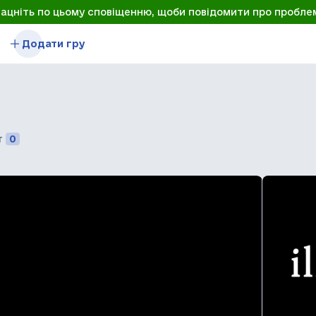
лацніть по цьому сповіщенню, щоби повідомити про пробле
Додати гру
т
0