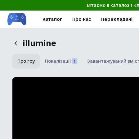
Вітаємо в каталозі! К
Каталог
Про нас
Перекладачі
illumine
Про гру
Локалізації
1
Завантажуваний вміс