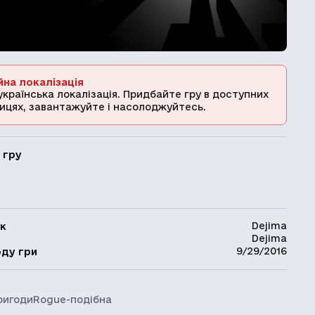
йна локалізація
українська локалізація. Придбайте гру в доступних
ицях, завантажуйте і насолоджуйтесь.
 гру
Dejima
к
Dejima
ь
9/29/2016
оду гри
ригоди
Rogue-подібна