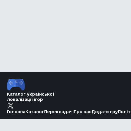
Каталог української
локалізації ігор
Головна
Каталог
Перекладачі
Про нас
Додати гру
Політ