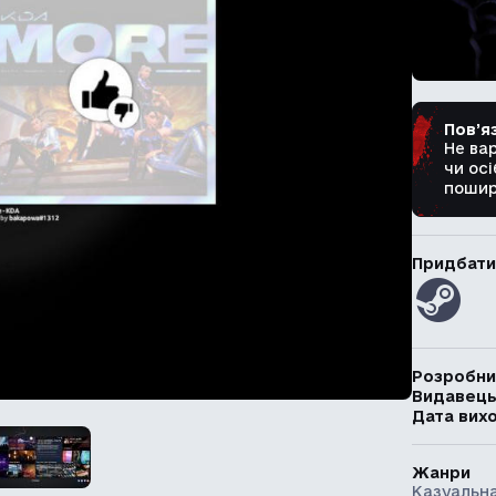
Пов’я
Не ва
чи осі
пошир
Придбати
Розробни
Видавец
Дата вих
Жанри
Казуальна