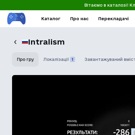
Вітаємо в каталозі! К
Каталог
Про нас
Перекладачі
Intralism
Про гру
Локалізації
1
Завантажуваний вміс