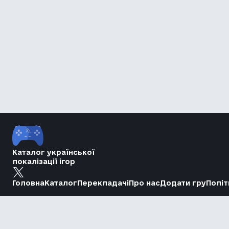
Каталог української
локалізації ігор
Головна
Каталог
Перекладачі
Про нас
Додати гру
Політ