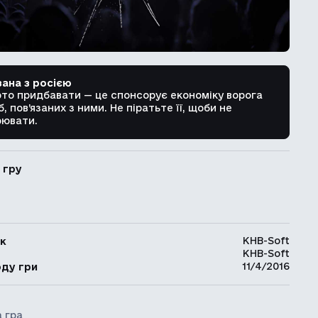
зана з росією
рто придбавати — це спонсорує економіку ворога
б, пов’язаних з ними. Не піратьте її, щоби не
ювати.
 гру
KHB-Soft
к
KHB-Soft
ь
11/4/2016
оду гри
 гра