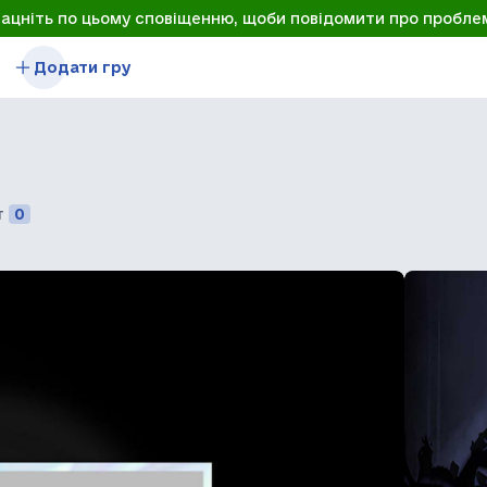
лацніть по цьому сповіщенню, щоби повідомити про пробле
Додати гру
т
0