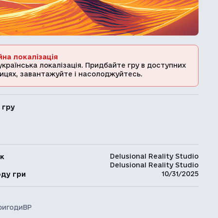
йна локалізація
українська локалізація. Придбайте гру в доступних
ицях, завантажуйте і насолоджуйтесь.
 гру
Delusional Reality Studio
к
Delusional Reality Studio
ь
10/31/2025
оду гри
ригоди
ВР