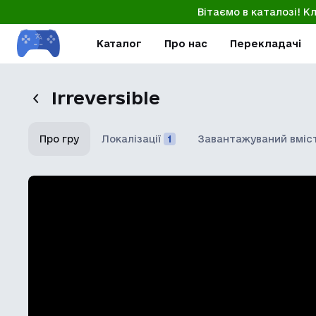
Вітаємо в каталозі! К
Каталог
Про нас
Перекладачі
Irreversible
Про гру
Локалізації
1
Завантажуваний вміс