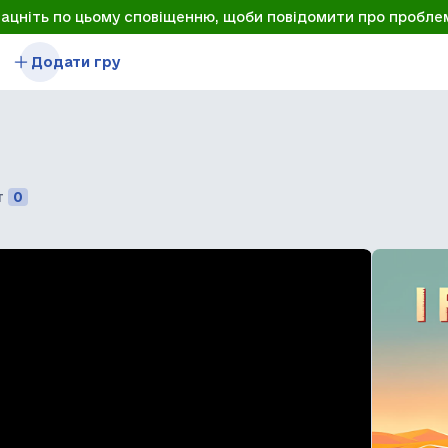
лацніть по цьому сповіщенню, щоби повідомити про пробле
Додати гру
т
0