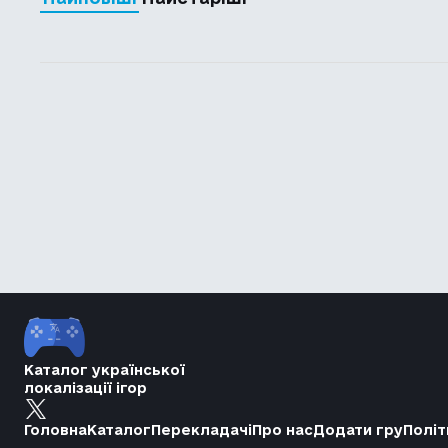
Каталог української
локалізації ігор
Головна
Каталог
Перекладачі
Про нас
Додати гру
Політ