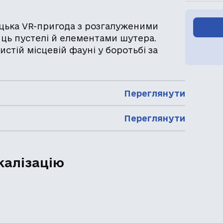
ацька VR-пригода з розгалуженими
ць пустелі й елементами шутера.
истій місцевій фауні у боротьбі за
Переглянути
Переглянути
калізацію