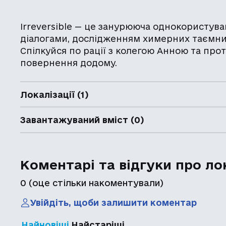
Irreversible — це занурююча однокористув
діалогами, дослідженням химерних таємни
Спілкуйся по рації з колегою Анною та прот
повернення додому.
Локалізації (1)
Завантажуваний вміст (0)
Коментарі та відгуки про ло
0
(оце стільки накоментували)
Увійдіть, щоби залишити коментар
Найновіші
Найстаріші