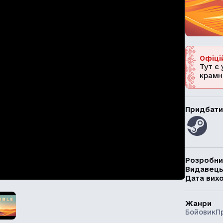
Офіці
Тут є 
крамн
Придбати
Розробни
Видавец
Дата вих
Жанри
Бойовик
П