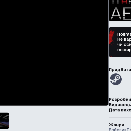
Пов’я
Не ва
чи осі
пошир
Придбати
Розробни
Видавец
Дата вих
Жанри
Бойовик
П