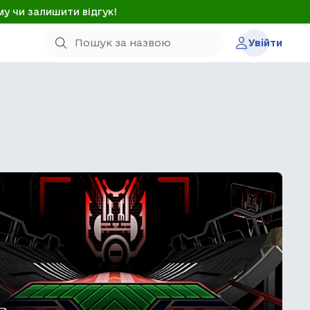
му чи залишити відгук!
Увійти