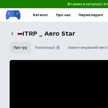
Вітаємо в каталозі! К
Каталог
Про нас
Перекладачі
ITRP _ Aero Star
Про гру
Локалізації
1
Завантажуваний вміс