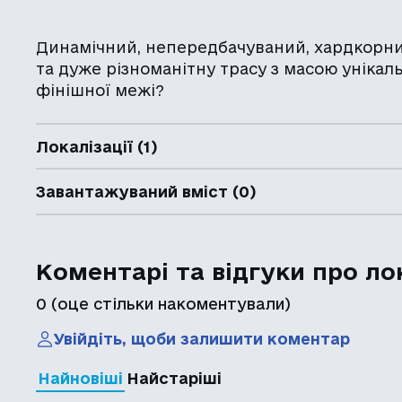
Динамічний, непередбачуваний, хардкорни
та дуже різноманітну трасу з масою унікал
фінішної межі?
Локалізації (1)
Завантажуваний вміст (0)
Коментарі та відгуки про ло
0
(оце стільки накоментували)
Увійдіть, щоби залишити коментар
Найновіші
Найстаріші