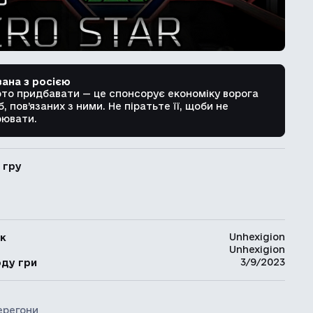
зана з росією
рто придбавати — це спонсорує економіку ворога
б, пов’язаних з ними. Не піратьте її, щоби не
ювати.
 гру
Unhexigion
к
Unhexigion
ь
3/9/2023
оду гри
ерегони