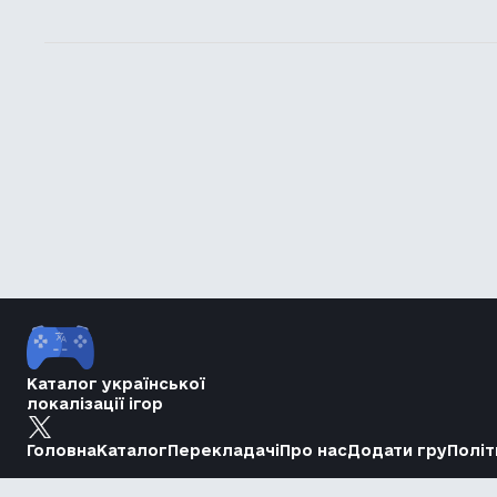
Каталог української
локалізації ігор
Головна
Каталог
Перекладачі
Про нас
Додати гру
Політ