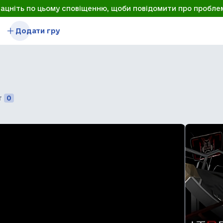
лацніть по цьому сповіщенню, щоби повідомити про пробле
Додати гру
т
0