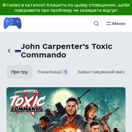
Вітаємо в каталозі! Клацніть по цьому сповіщенню, щоби
повідомити про проблему чи залишити відгук!
Меню
John Carpenter's Toxic
Commando
Про гру
Локалізації
1
Завантажуваний вміст