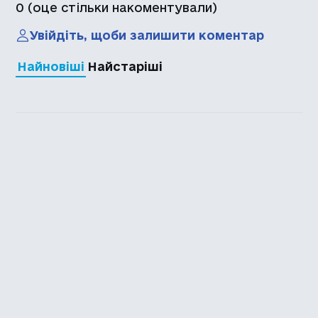
0
(оце стільки накоментували)
Увійдіть, щоби залишити коментар
Найновіші
Найстаріші
Каталог української
локалізації ігор
Головна
Каталог
Перекладачі
Про нас
Додати гру
Політика приватності
Підтримати