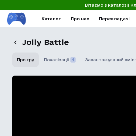
Вітаємо в каталозі! К
Каталог
Про нас
Перекладачі
Jolly Battle
Про гру
Локалізації
1
Завантажуваний вміс