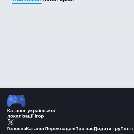
Каталог української
локалізації ігор
Головна
Каталог
Перекладачі
Про нас
Додати гру
Політ