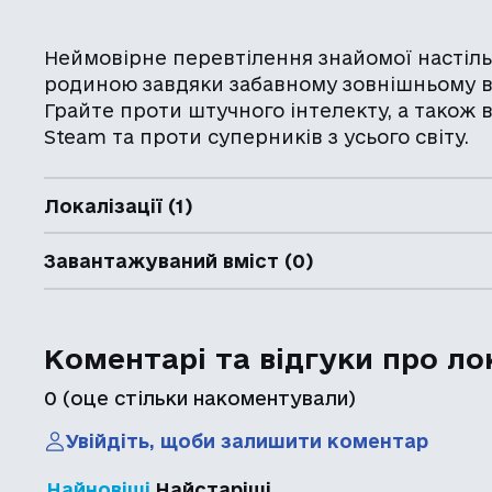
Неймовірне перевтілення знайомої настільн
родиною завдяки забавному зовнішньому ви
Грайте проти штучного інтелекту, а також 
Steam та проти суперників з усього світу.
Локалізації (1)
Завантажуваний вміст (0)
Коментарі та відгуки про ло
0
(оце стільки накоментували)
Увійдіть, щоби залишити коментар
Найновіші
Найстаріші