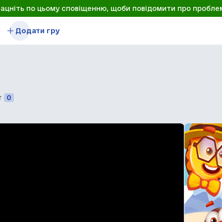
лацніть по цьому сповіщенню, щоби повідомити про пробле
Додати гру
т
0