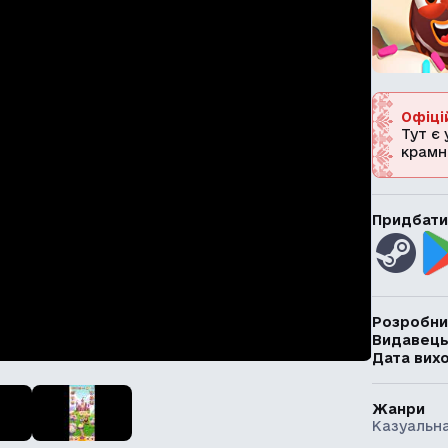
Офіці
Тут є 
крамн
Придбати
Розробни
Видавец
Дата вих
Жанри
Казуальна