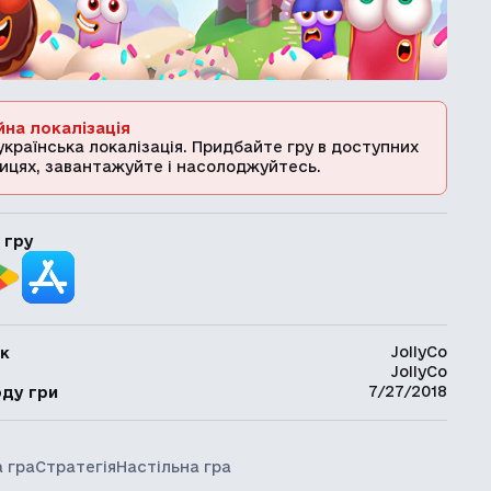
йна локалізація
українська локалізація. Придбайте гру в доступних
ицях, завантажуйте і насолоджуйтесь.
 гру
JollyCo
к
JollyCo
ь
7/27/2018
оду гри
 гра
Стратегія
Настільна гра