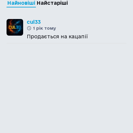
Найновіші
Найстаріші
cul33
1 рік тому
Продається на кацапії
Каталог української
локалізації ігор
Головна
Каталог
Перекладачі
Про нас
Додати гру
Політика приватності
Підтримати
Повідомити про гру