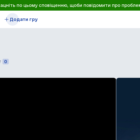
лацніть по цьому сповіщенню, щоби повідомити про пробле
Додати гру
т
0