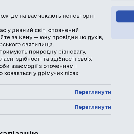
орож, де на вас чекають неповторні
вас у дивний світ, сповнений
айте за Кену — юну провідницю духів,
ірського святилища.
підтримують природну рівновагу,
сні здібності та здібності своїх
би взаємодії з оточенням і
 ховається у дрімучих лісах.
Переглянути
Переглянути
калізацію