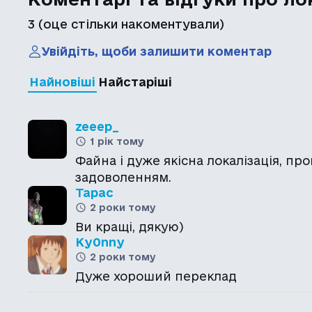
3
(оце стільки накоментували)
Увійдіть, щоби залишити коментар
Найновіші
Найстаріші
zeeep_
1 рік тому
Файна і дуже якісна локалізація, пр
задоволенням.
Тарас
2 роки тому
Ви кращі, дякую)
Ky0nny
2 роки тому
Дуже хороший переклад