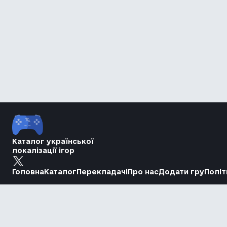
Каталог української
локалізації ігор
Головна
Каталог
Перекладачі
Про нас
Додати гру
Політ