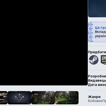
Ця гра
Вклад
україн
Придбати
Розробни
Видавец
Дата вих
Жанри
Бойовик
П