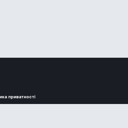
ика приватності
Підтримати
Повідомити про гру