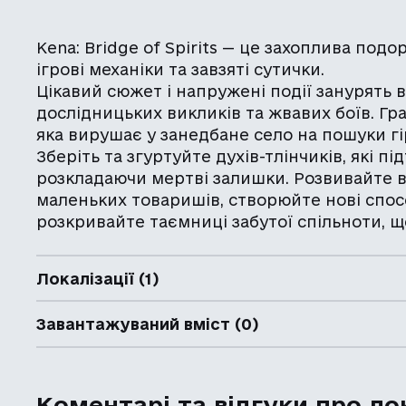
Kena: Bridge of Spirits — це захоплива под
ігрові механіки та завзяті сутички.
Цікавий сюжет і напружені події занурять 
дослідницьких викликів та жвавих боїв. Гр
яка вирушає у занедбане село на пошуки г
Зберіть та згуртуйте духів-тлінчиків, які 
розкладаючи мертві залишки. Розвивайте вла
маленьких товаришів, створюйте нові спосо
розкривайте таємниці забутої спільноти, що
Локалізації (1)
Завантажуваний вміст (0)
Коментарі та відгуки про ло