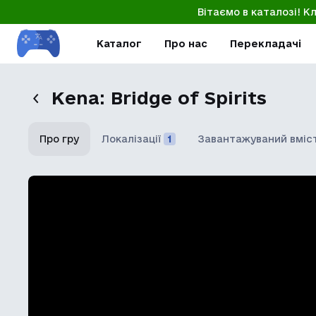
Вітаємо в каталозі! К
Каталог
Про нас
Перекладачі
Kena: Bridge of Spirits
Про гру
Локалізації
1
Завантажуваний вміс