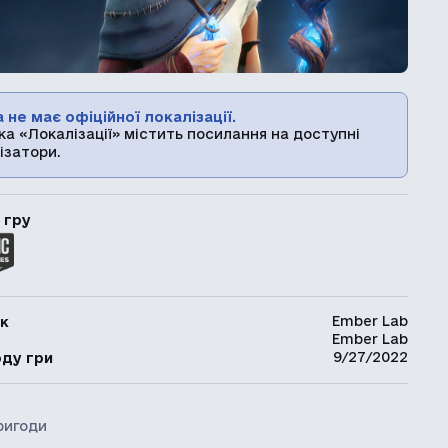
 не має офіційної локалізації.
ка «Локалізації» містить посилання на доступні
ізатори.
 гру
Ember Lab
к
Ember Lab
ь
9/27/2022
оду гри
ригоди