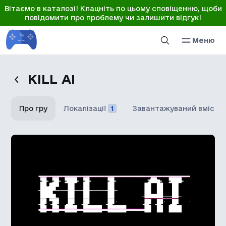
Вітаємо в каталозі! Клацніть по цьому сповіщенню, щоби
повідомити про проблему чи залишити відгук!
Меню
KILL AI
Про гру
Локалізації
1
Завантажуваний вміст