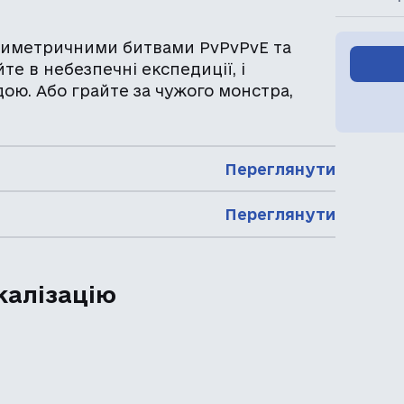
асиметричними битвами PvPvPvE та
те в небезпечні експедиції, і
ою. Або грайте за чужого монстра,
Переглянути
Переглянути
калізацію