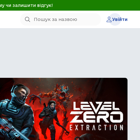
му чи залишити відгук!
Увійти