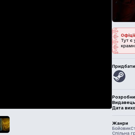
Офіці
Тут є 
крамн
Придбати
Розробни
Видавец
Дата вих
Жанри
Бойовик
С
Спільна г