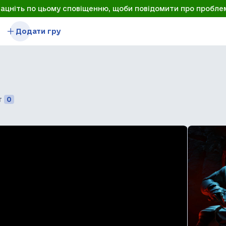
лацніть по цьому сповіщенню, щоби повідомити про пробле
Додати гру
т
0