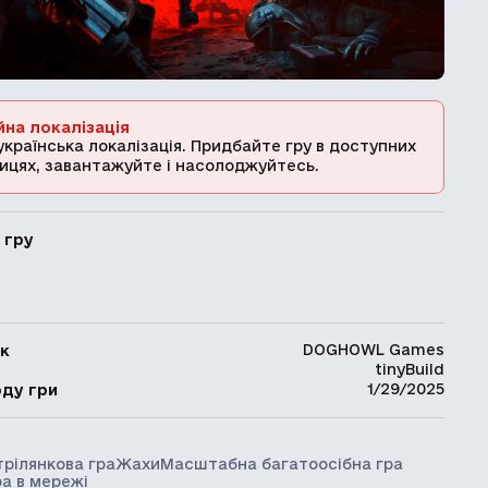
йна локалізація
українська локалізація. Придбайте гру в доступних
ицях, завантажуйте і насолоджуйтесь.
 гру
DOGHOWL Games
к
tinyBuild
ь
1/29/2025
оду гри
трілянкова гра
Жахи
Масштабна багатоосібна гра
ра в мережі