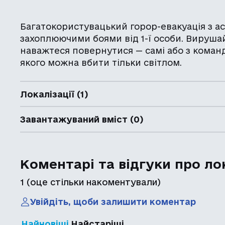
Багатокористувацький горор-евакуація з 
захоплюючими боями від 1-ї особи. Вирушай
наважтеся повернутися — самі або з команд
якого можна вбити тільки світлом.
Локалізації (1)
Завантажуваний вміст (0)
Коментарі та відгуки про ло
1
(оце стільки накоментували)
Увійдіть, щоби залишити коментар
Найновіші
Найстаріші