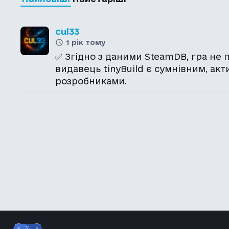
cul33
1 рік тому
✅ Згідно з даними SteamDB, гра не п
видавець tinyBuild є сумнівним, акт
розробниками.