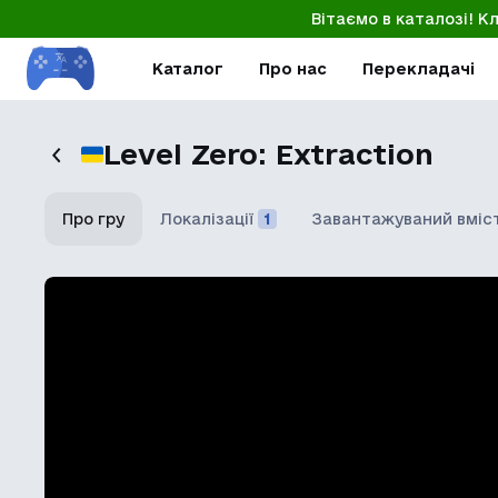
Вітаємо в каталозі! К
Каталог
Про нас
Перекладачі
Level Zero: Extraction
Про гру
Локалізації
1
Завантажуваний вміс