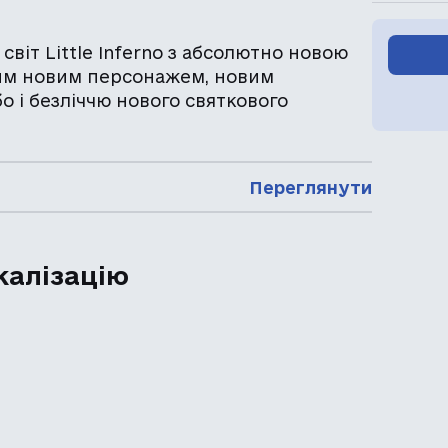
 світ Little Inferno з абсолютно новою
им новим персонажем, новим
 і безліччю нового святкового
Переглянути
калізацію