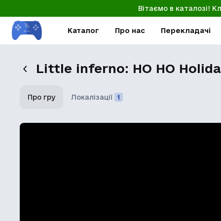
Вітаємо в каталозі! К
Каталог
Про нас
Перекладачі
Little inferno: HO HO Holid
Про гру
Локалізації
1