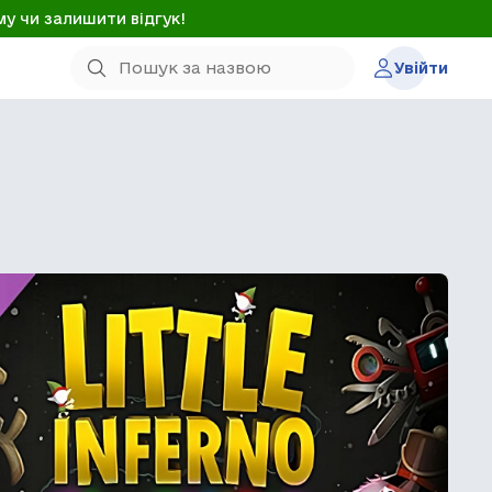
му чи залишити відгук!
Увійти