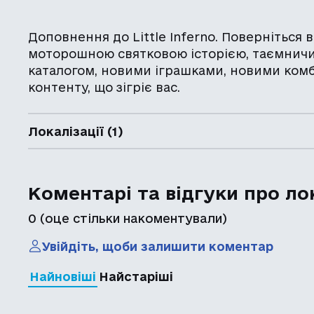
Доповнення до Little Inferno. Поверніться в
моторошною святковою історією, таємнич
каталогом, новими іграшками, новими комбо
контенту, що зігріє вас.
Локалізації (1)
Коментарі та відгуки про ло
0
(оце стільки накоментували)
Увійдіть, щоби залишити коментар
Найновіші
Найстаріші