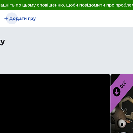
лацніть по цьому сповіщенню, щоби повідомити про пробле
Додати гру
ay