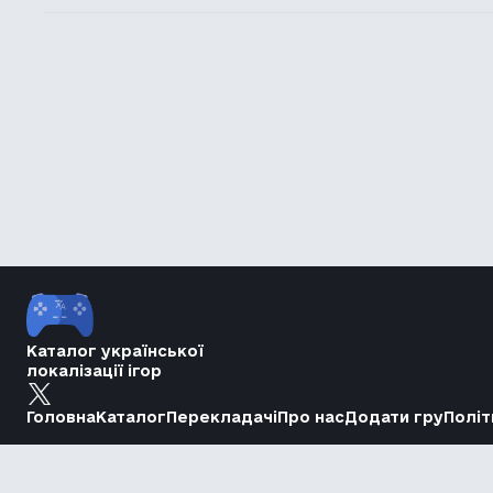
Каталог української
локалізації ігор
Головна
Каталог
Перекладачі
Про нас
Додати гру
Політ