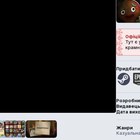
Офіці
Тут є 
крамн
Придбати
Розробни
Видавец
Дата вих
Жанри
Казуальна