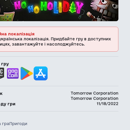
йна локалізація
українська локалізація. Придбайте гру в доступних
ицях, завантажуйте і насолоджуйтесь.
 гру
Tomorrow Corporation
к
Tomorrow Corporation
ь
11/18/2022
оду гри
 гра
Пригоди