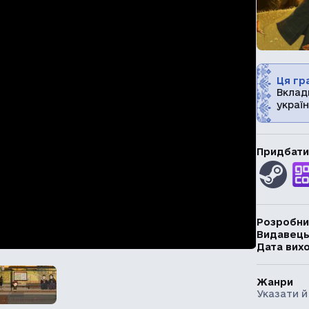
Ця гра
Вклад
україн
Придбати
Розробни
Видавец
Дата вих
Жанри
Указати й