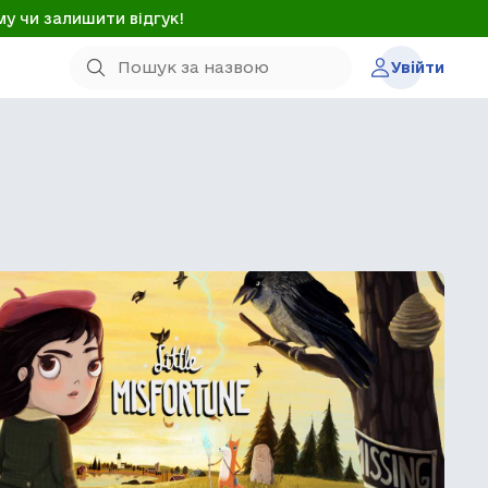
му чи залишити відгук!
Увійти