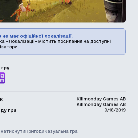
 не має офіційної локалізації.
ка «Локалізації» містить посилання на доступні
ізатори.
 гру
Killmonday Games AB
к
Killmonday Games AB
ь
9/18/2019
оду гри
 натиснути
Пригоди
Казуальна гра