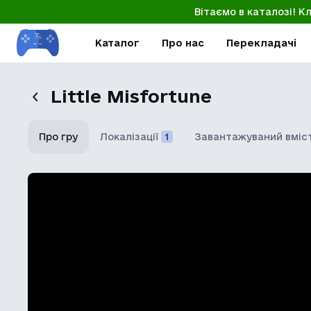
Вітаємо в каталозі! К
Каталог
Про нас
Перекладачі
Little Misfortune
Про гру
Локалізації
1
Завантажуваний вміс