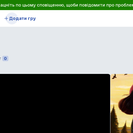
лацніть по цьому сповіщенню, щоби повідомити про пробле
Додати гру
т
0