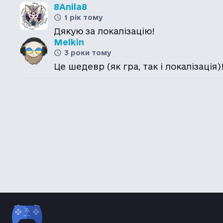
8Anila8
1 рік тому
Дякую за локалізацію!
Melkin
3 роки тому
Це шедевр (як гра, так і локалізація)