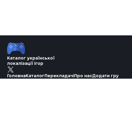
Каталог української
локалізації ігор
Головна
Каталог
Перекладачі
Про нас
Додати гру
Політика приватності
Підтримати
Повідомити про гру