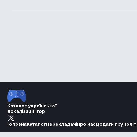
Каталог української
локалізації ігор
Головна
Каталог
Перекладачі
Про нас
Додати гру
Політ