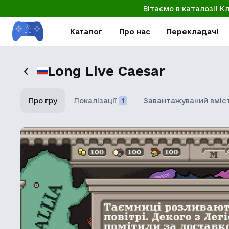
Вітаємо в каталозі! К
Каталог
Про нас
Перекладачі
Long Live Caesar
Про гру
Локалізації
1
Завантажуваний вміс