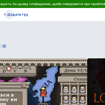
лацніть по цьому сповіщенню, щоби повідомити про пробле
Додати гру
т
0