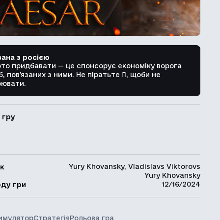
зана з росією
рто придбавати — це спонсорує економіку ворога
б, пов’язаних з ними. Не піратьте її, щоби не
ювати.
 гру
Yury Khovansky, Vladislavs Viktorovs
к
Yury Khovansky
ь
12/16/2024
оду гри
имулятор
Стратегія
Рольова гра