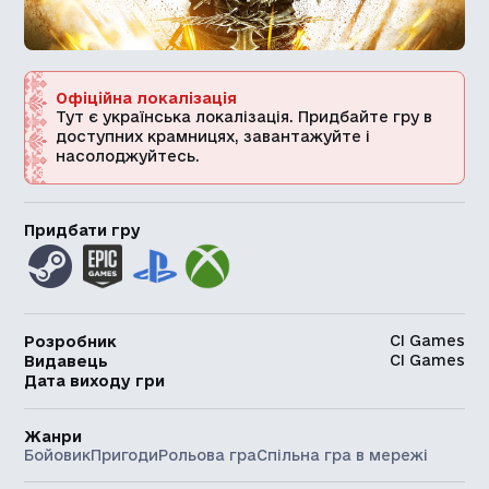
Офіційна локалізація
Тут є українська локалізація. Придбайте гру в
доступних крамницях, завантажуйте і
насолоджуйтесь.
Придбати гру
CI Games
Розробник
CI Games
Видавець
Дата виходу гри
Жанри
Бойовик
Пригоди
Рольова гра
Спільна гра в мережі