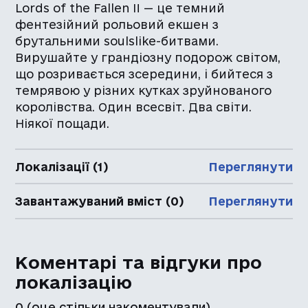
Lords of the Fallen II — це темний
фентезійний рольовий екшен з
брутальними soulslike-битвами.
Вирушайте у грандіозну подорож світом,
що розривається зсередини, і бийтеся з
темрявою у різних кутках зруйнованого
королівства. Один всесвіт. Два світи.
Ніякої пощади.
Локалізації (1)
Переглянути
Завантажуваний вміст (0)
Переглянути
Коментарі та відгуки про
локалізацію
0
(оце стільки накоментували)