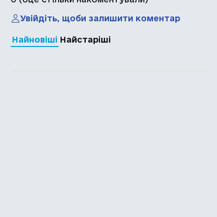
Увійдіть, щоби залишити коментар
Найновіші
Найстаріші
Каталог української
локалізації ігор
Головна
Каталог
Перекладачі
Про нас
Додати гру
Політика приватності
Підтримати