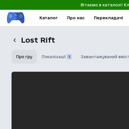
Вітаємо в каталозі! К
Каталог
Про нас
Перекладачі
Lost Rift
Про гру
Локалізації
1
Завантажуваний вміс