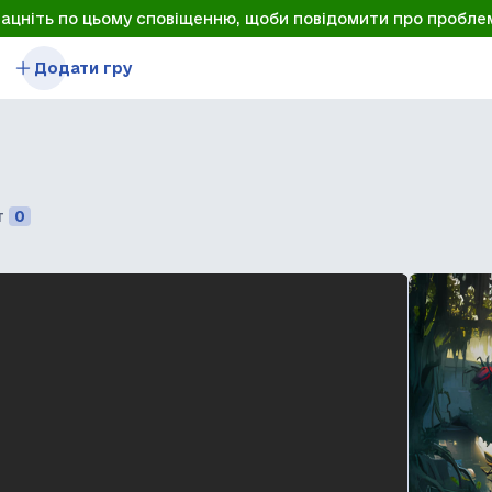
лацніть по цьому сповіщенню, щоби повідомити про пробле
Додати гру
т
0