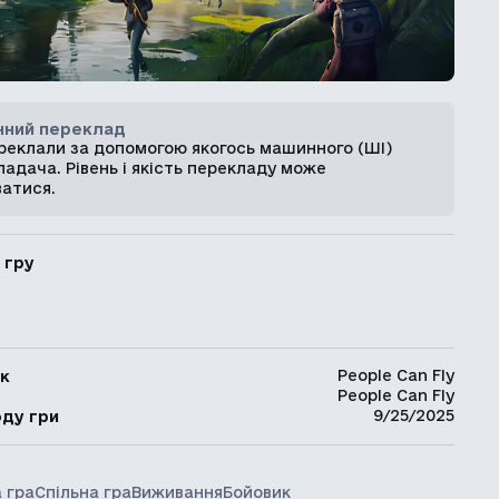
ний переклад
ереклали за допомогою якогось машинного (ШІ)
адача. Рівень і якість перекладу може
ватися.
 гру
People Can Fly
к
People Can Fly
ь
9/25/2025
оду гри
 гра
Спільна гра
Виживання
Бойовик