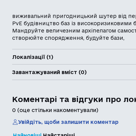
виживальний пригодницький шутер від пе
PvE будівництво баз із високоризиковими
Мандруйте величезним архіпелагом самості
створюйте спорядження, будуйте бази,
Локалізації (1)
Завантажуваний вміст (0)
Коментарі та відгуки про ло
0
(оце стільки накоментували)
Увійдіть, щоби залишити коментар
Найновіші
Найстаріші