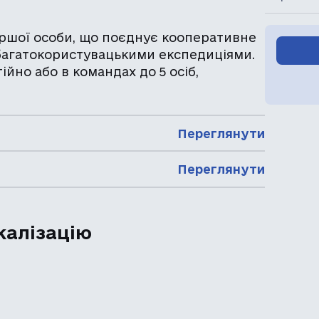
ршої особи, що поєднує кооперативне
 багатокористувацькими експедиціями.
йно або в командах до 5 осіб,
Переглянути
Переглянути
калізацію