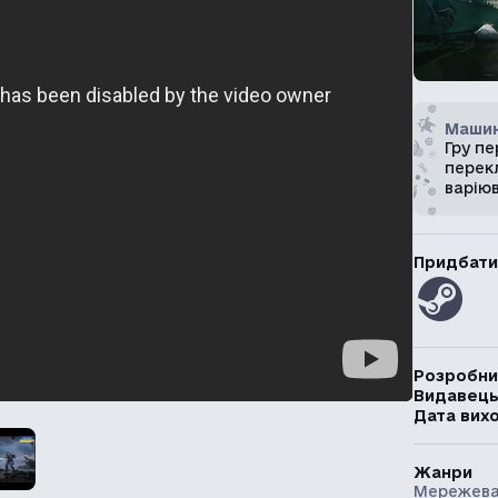
Машин
Гру п
перекл
варію
Придбати
Розробни
Видавец
Дата вих
Жанри
Мережева