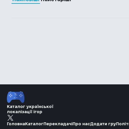
Каталог української
локалізації ігор
Головна
Каталог
Перекладачі
Про нас
Додати гру
Політ