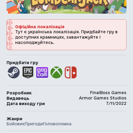
Офіційна локалізація
Тут є українська локалізація. Придбайте гру в
доступних крамницях, завантажуйте і
насолоджуйтесь.
Придбати гру
FinalBoss Games
Розробник
Armor Games Studios
Видавець
7/11/2022
Дата виходу гри
Жанри
Бойовик
Пригоди
Головоломка