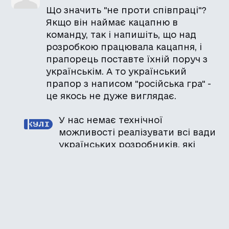
Що значить "не проти співпраці"?
Якщо він наймає кацапню в
команду, так і напишіть, що над
розробкою працювала кацапня, і
прапорець поставте їхній поруч з
українськім. А то український
прапор з написом "російська гра" -
це якось не дуже виглядає.
У нас немає технічної
можливості реалізувати всі вади
українських розробників, які
прагнуть публікуватися на
білоруських та російських
ресурсах, спілкуються
російською, продаються в росії і
втекли до Ірландії. Тому
наявність двох позначок -