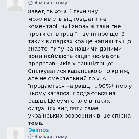
4 місяці тому
Заведіть хоча б технічну
можливість відповідати на
коментарі. Ну і знову ж таки, "не
проти співпраці" - це ні про що. В
таких випадках краще напишіть що
знаєте, типу "за нашими даними
вони наймають кацапню/мають
представників у рашці/тощо".
Спілкуватися кацапською то крінж,
але не смертельний гріх. А
"продаються на рашці"... 90%+ ігор у
цьому каталозі продаються на
рашці. Це сумно, але в таких
ситуаціях виділяти саме
українських розробників, це спірна
тема.
Deimos
4 місяці тому