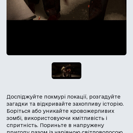
Досліджуйте похмурі локації, розгадуйте
загадки та відкривайте захопливу історію.
Боріться або уникайте кровожерливих
зомбі, використовуючи кмітливість і
спритність. Пориньте в напружену
пригоду разом із чарівною світловолосою