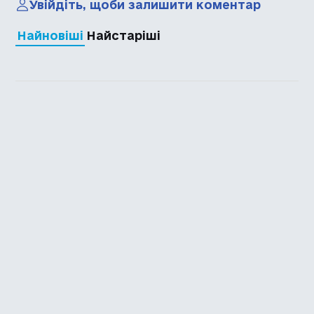
Увійдіть, щоби залишити коментар
Найновіші
Найстаріші
Каталог української
локалізації ігор
Головна
Каталог
Перекладачі
Про нас
Додати гру
Політика приватності
Підтримати
Повідомити про гру