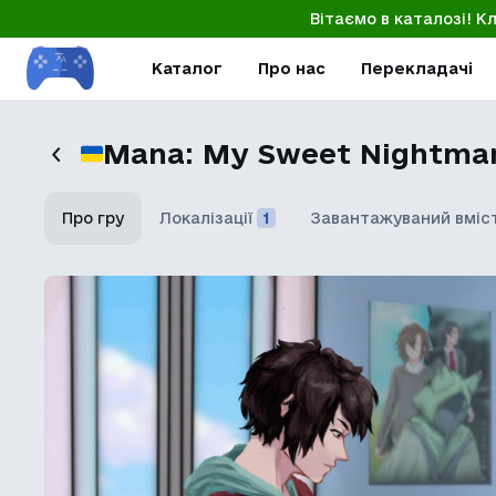
Вітаємо в каталозі! К
Каталог
Про нас
Перекладачі
Mana: My Sweet Nightma
Про гру
Локалізації
1
Завантажуваний вміс