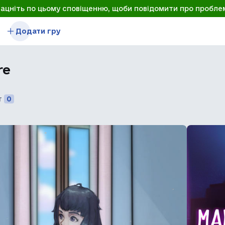
лацніть по цьому сповіщенню, щоби повідомити про пробле
Додати гру
re
т
0