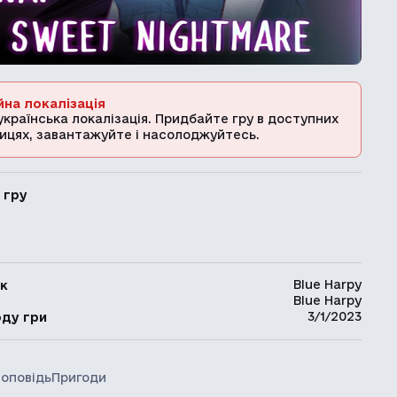
йна локалізація
українська локалізація. Придбайте гру в доступних
ицях, завантажуйте і насолоджуйтесь.
 гру
Blue Harpy
к
Blue Harpy
ь
3/1/2023
оду гри
 оповідь
Пригоди