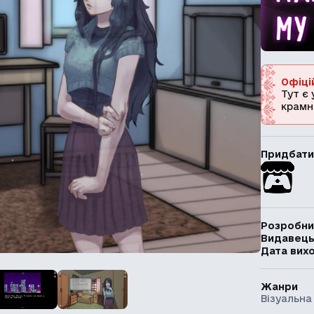
Офіці
Тут є 
крамн
Придбати
Розробни
Видавец
Дата вих
Жанри
Візуальна