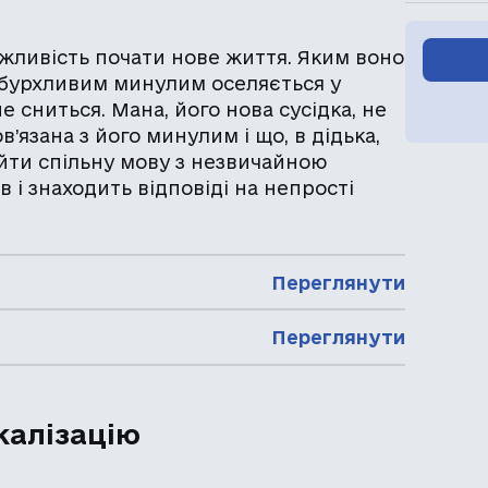
можливість почати нове життя. Яким воно
з бурхливим минулим оселяється у
е сниться. Мана, його нова сусідка, не
в’язана з його минулим і що, в дідька,
йти спільну мову з незвичайною
 і знаходить відповіді на непрості
Переглянути
Переглянути
калізацію