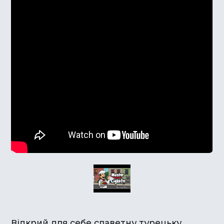
Відкрий для себе славетну турецьку