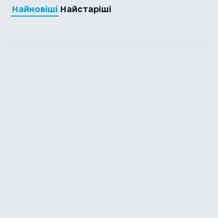
Найновіші
Найстаріші
Каталог української
локалізації ігор
Головна
Каталог
Перекладачі
Про нас
Додати гру
Політика приватності
Підтримати
Повідомити про гру