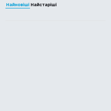
Найновіші
Найстаріші
Каталог української
локалізації ігор
Головна
Каталог
Перекладачі
Про нас
Додати гру
Політика приватності
Підтримати
Повідомити про гру